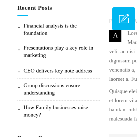
Recent Posts
Posted on A
Financial analysis is the
foundation
Lore
A
Maur
Presentations play a key role in
velit ac nis
marketing
dignissim p
venenatis a,
CEO delivers key note address
laoreet a. F
Group discussions ensure
Quisque elei
understanding
et lorem vit
How Family businesses raise
habitant nib
money?
malesuada fa