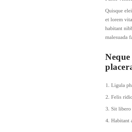
Quisque elei
et lorem vit
habitant nib
malesuada fa
Neque
placer
Ligula ph
Felis rid
Sit liber
Habitant 