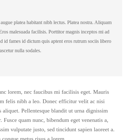
augue platea habitant nibh lectus. Platea nostra. Aliquam
Eros malesuada facilisis. Porttitor magnis inceptos mi ad
id fames id dictum quis aptent eros rutrum sociis libero
scetur nulla sodales.
unc lorem, nec faucibus mi facilisis eget. Mauris
 felis nibh a leo. Donec efficitur velit ac nisi
 aliquet. Pellentesque blandit ut urna dignissim
r. Fusce quam nunc, bibendum eget venenatis a,
ssim vulputate justo, sed tincidunt sapien laoreet a.
n congue metus risus a lorem.