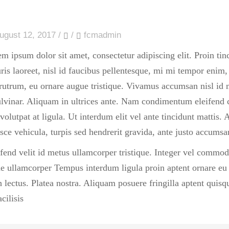
ugust 12, 2017
/
/
fcmadmin
m ipsum dolor sit amet, consectetur adipiscing elit. Proin tin
is laoreet, nisl id faucibus pellentesque, mi mi tempor enim, 
i rutrum, eu ornare augue tristique. Vivamus accumsan nisl id m
ulvinar. Aliquam in ultrices ante. Nam condimentum eleifend
 volutpat at ligula. Ut interdum elit vel ante tincidunt mattis.
usce vehicula, turpis sed hendrerit gravida, ante justo accums
fend velit id metus ullamcorper tristique. Integer vel commodo 
ae ullamcorper Tempus interdum ligula proin aptent ornare eu 
h lectus. Platea nostra. Aliquam posuere fringilla aptent quis
cilisis