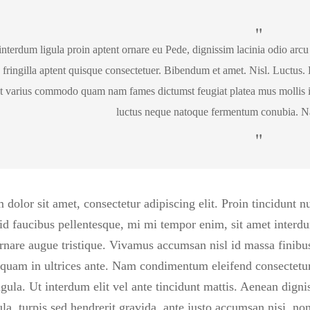
nterdum ligula proin aptent ornare eu Pede, dignissim lacinia odio arcu 
 fringilla aptent quisque consectetuer. Bibendum et amet. Nisl. Luctus. 
t varius commodo quam nam fames dictumst feugiat platea mus mollis id 
luctus neque natoque fermentum conubia. Na
dolor sit amet, consectetur adipiscing elit. Proin tincidunt n
l id faucibus pellentesque, mi mi tempor enim, sit amet interdum
rnare augue tristique. Vivamus accumsan nisl id massa finibus
iquam in ultrices ante. Nam condimentum eleifend consectetu
ligula. Ut interdum elit vel ante tincidunt mattis. Aenean digni
la, turpis sed hendrerit gravida, ante justo accumsan nisi, no