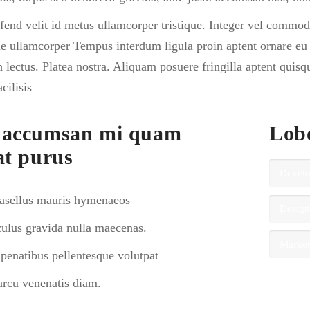
fend velit id metus ullamcorper tristique. Integer vel commodo 
ae ullamcorper Tempus interdum ligula proin aptent ornare eu 
h lectus. Platea nostra. Aliquam posuere fringilla aptent quis
cilisis
 accumsan mi quam
Lob
at purus
Devel
asellus mauris hymenaeos
Desig
iculus gravida nulla maecenas.
Marke
o penatibus pellentesque volutpat
arcu venenatis diam.