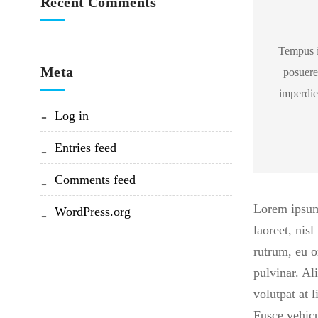
Recent Comments
Tempus i
Meta
posuere
imperdie
Log in
Entries feed
Comments feed
Lorem ipsum 
WordPress.org
laoreet, nis
rutrum, eu o
pulvinar. Al
volutpat at 
Fusce vehicu