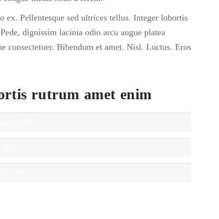
ex. Pellentesque sed ultrices tellus. Integer lobortis
Pede, dignissim lacinia odio arcu augue platea
que consectetuer. Bibendum et amet. Nisl. Luctus. Eros
ortis rutrum amet enim
opment
90%
n
80%
ting
70%