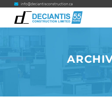
info@deciantisconstruction.ca
ARCHIV