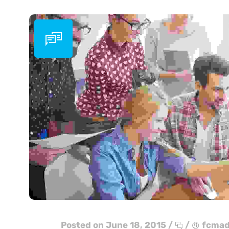
Posted on June 18, 2015
/
/
fcma