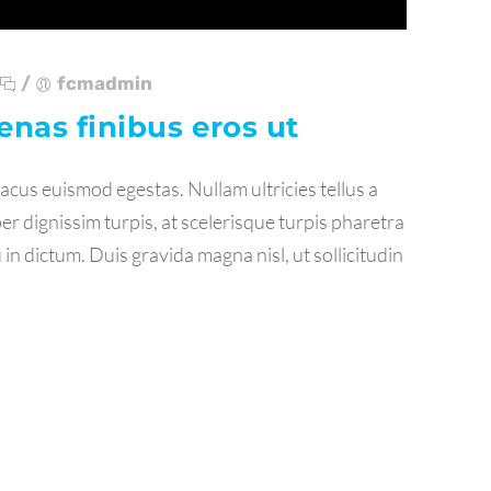
/
fcmadmin
nas finibus eros ut
acus euismod egestas. Nullam ultricies tellus a
er dignissim turpis, at scelerisque turpis pharetra
in dictum. Duis gravida magna nisl, ut sollicitudin