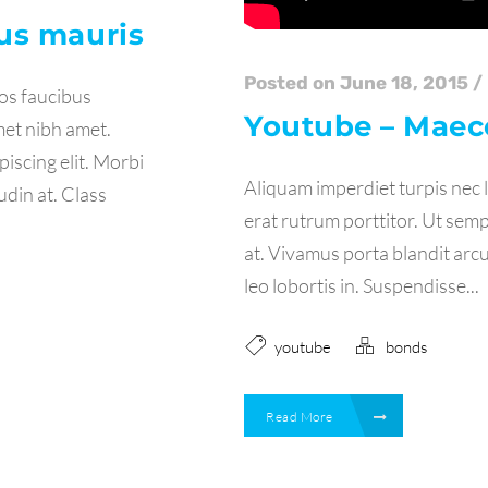
us mauris
Posted on June 18, 2015
/
ros faucibus
Youtube – Maece
amet nibh amet.
iscing elit. Morbi
Aliquam imperdiet turpis nec l
tudin at. Class
erat rutrum porttitor. Ut semp
at. Vivamus porta blandit arcu 
leo lobortis in. Suspendisse...
youtube
bonds
Read More