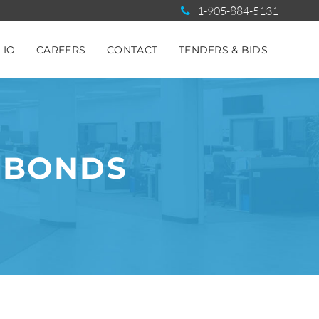
1-905-884-5131
LIO
CAREERS
CONTACT
TENDERS & BIDS
: BONDS