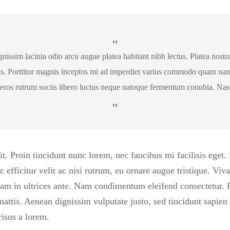
issim lacinia odio arcu augue platea habitant nibh lectus. Platea nostr
is. Porttitor magnis inceptos mi ad imperdiet varius commodo quam nam 
 eros rutrum sociis libero luctus neque natoque fermentum conubia. Nasc
t. Proin tincidunt nunc lorem, nec faucibus mi facilisis eget. 
 efficitur velit ac nisi rutrum, eu ornare augue tristique. Vi
quam in ultrices ante. Nam condimentum eleifend consectetur.
 mattis. Aenean dignissim vulputate justo, sed tincidunt sapien 
risus a lorem.