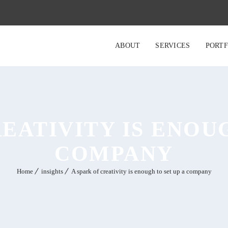
ABOUT
SERVICES
PORTF
EATIVITY IS ENOU
COMPANY
Home
insights
A spark of creativity is enough to set up a company