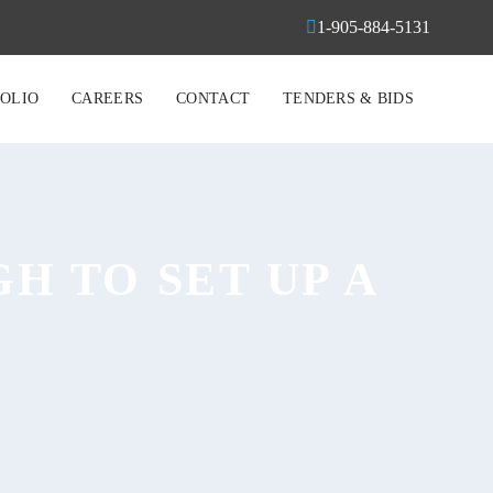
1-905-884-5131
OLIO
CAREERS
CONTACT
TENDERS & BIDS
GH TO SET UP A