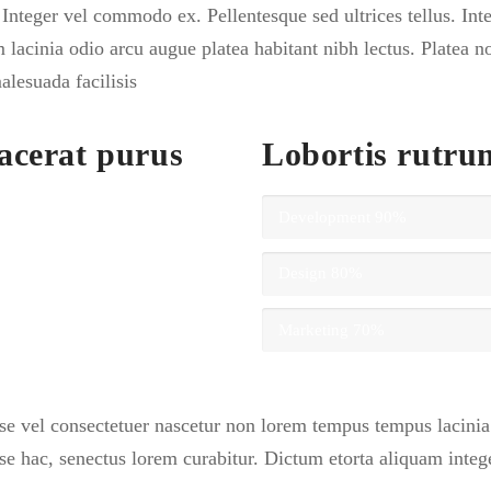
. Integer vel commodo ex. Pellentesque sed ultrices tellus. In
 lacinia odio arcu augue platea habitant nibh lectus. Platea n
lesuada facilisis
acerat purus
Lobortis rutru
Development
90%
Design
80%
Marketing
70%
isse vel consectetuer nascetur non lorem tempus tempus lacini
 hac, senectus lorem curabitur. Dictum etorta aliquam integer 