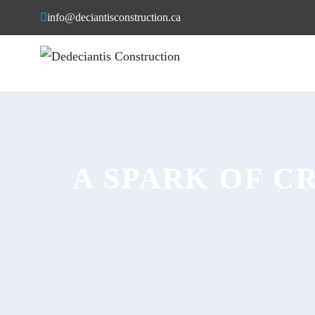
info@deciantisconstruction.ca
A SPARK OF CR