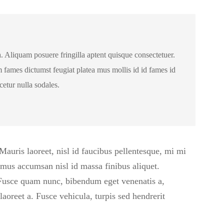
a. Aliquam posuere fringilla aptent quisque consectetuer.
fames dictumst feugiat platea mus mollis id id fames id
etur nulla sodales.
Mauris laoreet, nisl id faucibus pellentesque, mi mi
vamus accumsan nisl id massa finibus aliquet.
 Fusce quam nunc, bibendum eget venenatis a,
laoreet a. Fusce vehicula, turpis sed hendrerit