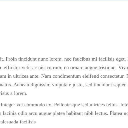
t. Proin tincidunt nunc lorem, nec faucibus mi facilisis eget. 
 efficitur velit ac nisi rutrum, eu ornare augue tristique. Vi
quam in ultrices ante. Nam condimentum eleifend consectetur.
 mattis. Aenean dignissim vulputate justo, sed tincidunt sapien 
risus a lorem.
. Integer vel commodo ex. Pellentesque sed ultrices tellus. In
 lacinia odio arcu augue platea habitant nibh lectus. Platea n
lesuada facilisis