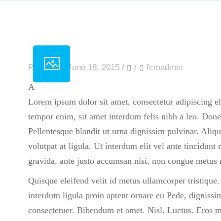
Posted on June 18, 2015
/
/
fcmadmin
A
Lorem ipsum dolor sit amet, consectetur adipiscing eli
tempor enim, sit amet interdum felis nibh a leo. Donec
Pellentesque blandit ut urna dignissim pulvinar. Ali
volutpat at ligula. Ut interdum elit vel ante tincidunt
gravida, ante justo accumsan nisi, non congue metus 
Quisque eleifend velit id metus ullamcorper tristique
interdum ligula proin aptent ornare eu Pede, dignissim
consectetuer. Bibendum et amet. Nisl. Luctus. Eros ma