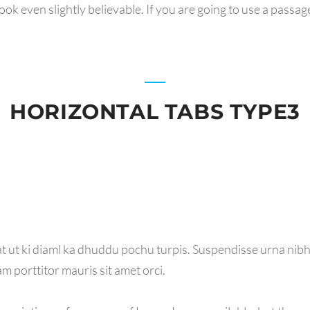
k even slightly believable. If you are going to use a passag
HORIZONTAL TABS TYPE3
 ut ki diaml ka dhuddu pochu turpis. Suspendisse urna nibh,
am porttitor mauris sit amet orci.