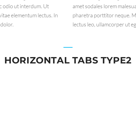
 odio ut interdum. Ut
amet sodales lorem malesua
vitae elementum lectus. In
pharetra porttitor neque. Ma
 dolor.
lectus leo, ullamcorper ut e
HORIZONTAL TABS TYPE2