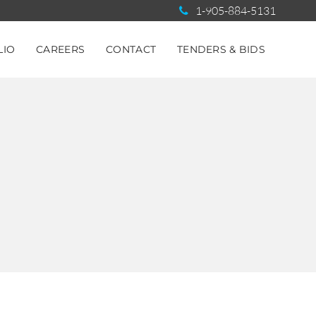
1-905-884-5131
LIO
CAREERS
CONTACT
TENDERS & BIDS