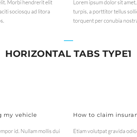
it. Morbi hendrerit elit
Lorem ipsum dolor sit amet, 
taciti sociosqu ad litora
turpis, a porttitor tellus sol
s.
torquent per conubia nostr
HORIZONTAL TABS TYPE1
ng my vehicle
How to claim insura
empor id. Nullam mollis dui
Etiam volutpat gravida odio,